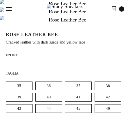
Cart
0
ROSE LEATHER BEE
Cracked leather with dark suede and yellow lace
189.00
€
TAGLIA
35
36
37
38
39
40
41
42
43
44
45
46